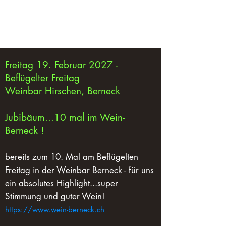
bROCKoli
Freitag 19. Februar 2027 -
Beflügelter Freitag
Weinbar Hirschen, Berneck
Jubibäum...10 mal im Wein-
Berneck !
bereits zum 10. Mal am Beflügelten
Freitag in der Weinbar Berneck - für uns
ein absolutes Highlight...super
Stimmung und guter Wein!
https://www.wein-berneck.ch