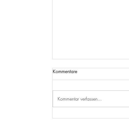
Kommentare
Kommentar verfassen...
Blasmusik rockt! MVM &
bROCKoli