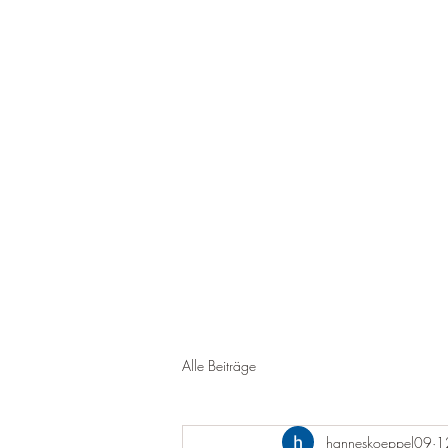
Star
Alle Beiträge
hanneskoeppel09
1