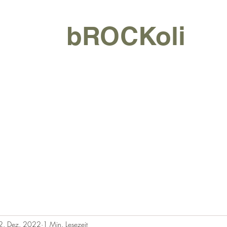
bROCKoli
t
Tour
Blog
Videos
Musik
Über
2. Dez. 2022
1 Min. Lesezeit